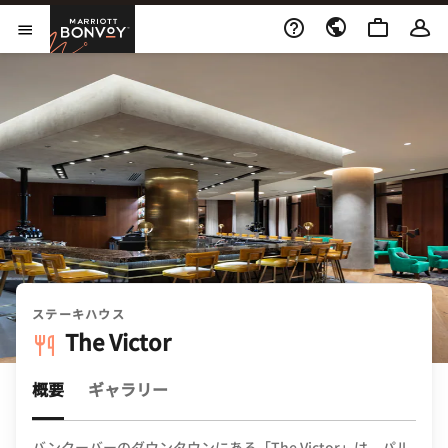
Skip to Content
Marriott Bonvoy
メニューを開く
ステーキハウス
The Victor
概要
ギャラリー
バンクーバーのダウンタウンにある「The Victor」は、パル