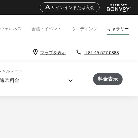
サインインまたは入会
ウェルネス
会議・イベント
ウエディング
ギャラリー
マップを表示
+81 45-577-0888
会議
ウエディング
動画
シャルレート
料金表示
通常料金