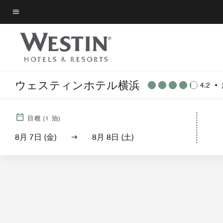
Skip
to
メニューのテキスト
main
content
ウェスティンホテル横浜
4.2
•
外観
客室
スイート
サ
日程
(
1
泊)
8月 7日 (金)
8月 8日 (土)