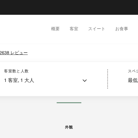
概要
客室
スイート
お食事
2638 レビュー
ービス
特長
ダイニング
レクリエーション・フィットネス
スパ
イベント・
客室数と人数
スペ
1
客室,
1
大人
最低
画像と動画
外観