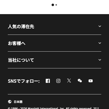
人気の滞在先
お客様へ
当社について
Facebook
Instagram
Twitter
Messenger
Youtube
SNSでフォロー:
新しいウィンドウで開く
新しいウィンドウで開く
新しいウィンドウで開
新しいウィンド
新しいウ
日本語
© 1996 - 2026 Marriott International, Inc. All rights reserved. マリ