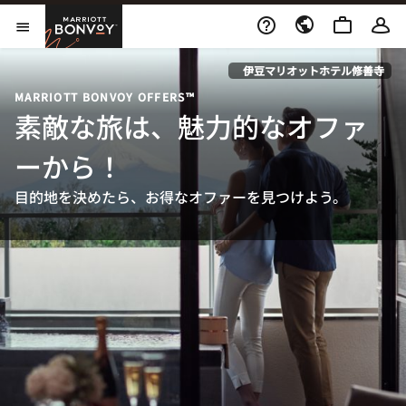
Skip to Content
Marriott Bonvoy
メニューを開く
伊豆マリオットホテル修善寺
MARRIOTT BONVOY OFFERS™
素敵な旅は、魅力的なオファ
ーから！
目的地を決めたら、お得なオファーを見つけよう。