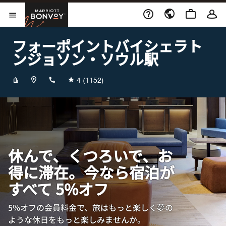
Skip to Content
Marriott Bonvoy
メニューを開く
フォーポイントバイシェラト
ンジョソン・ソウル駅
+82260707000
4
(1152)
休んで、くつろいで、お
得に滞在。今なら宿泊が
すべて 5%オフ
5%オフの会員料金で、旅はもっと楽しく夢の
ような休日をもっと楽しみませんか。