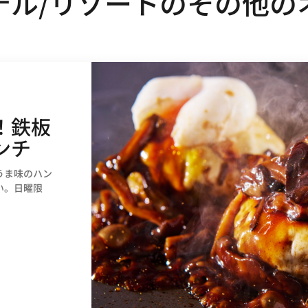
テル/リゾートのその他の
！鉄板
ンチ
うま味のハン
い。日曜限