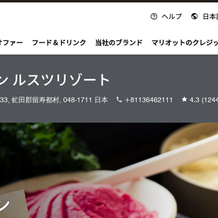
ヘルプ
日本
nvoy
オファー
フード＆ドリンク
当社のブランド
マリオットのクレジ
ン ルスツリゾート
33, 虻田郡留寿都村, 048-1711 日本
+81136462111
4.3
(12
ン