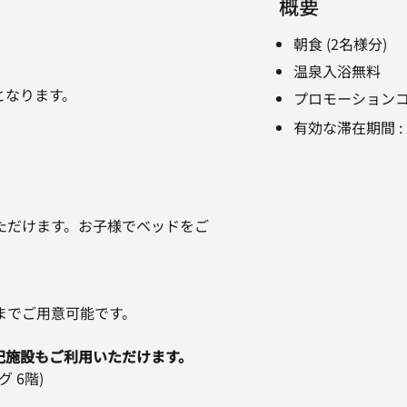
概要
朝食 (2名様分)
温泉入浴無料
となります。
プロモーション
有効な滞在期間
:
ただけます。お子様でベッドをご
。
までご用意可能です。
記施設もご利用いただけます。
 6階)
)