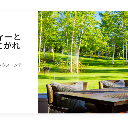
ィーと
冬こがれ
フタヌーンテ