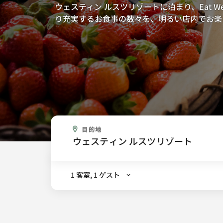
ウェスティン ルスツリゾートに泊まり、Eat W
り充実するお食事の数々を、明るい店内でお楽
どこに行きますか。
目的地
.
1 客室, 1 ゲスト