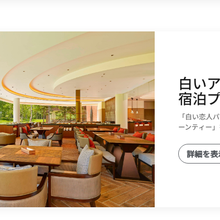
白い
宿泊
「白い恋人パ
ーンティー」
詳細を表