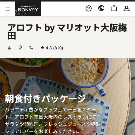
Skip to Content
Marriott Bonvoy
メニューを開く
アロフト by マリオット大阪梅
田
+81647966662
4.3
(810)
朝食付きパッケージ
バラエティ豊かなブッフェで一日をスター
ト。アロフト堂島大阪内のレストランにて、
サラダや卵料理、フレッシュジュースや特製
シリアルバーをお楽しみください。