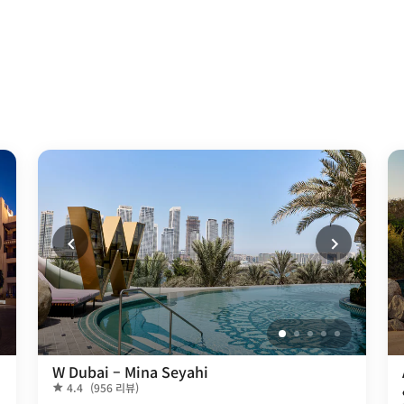
W Dubai – Mina Seyahi
4.4
(956 리뷰)