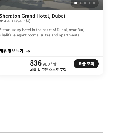
Sheraton Grand Hotel, Dubai
4.4
(1894 리뷰)
5-star luxury hotel in the heart of Dubai, near Burj
Khalifa, elegant rooms, suites and apartments.
세부 정보 보기
836
요금 조회
AED / 밤
세금 및 모든 수수료 포함