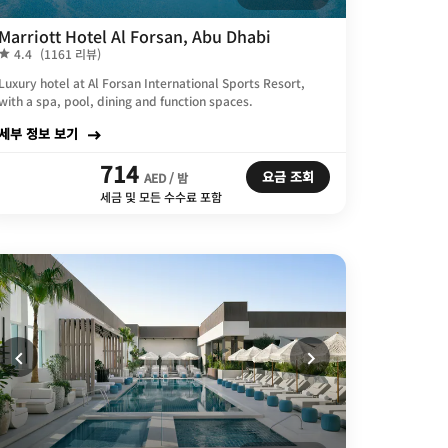
Marriott Hotel Al Forsan, Abu Dhabi
4.4
(1161 리뷰)
Luxury hotel at Al Forsan International Sports Resort,
with a spa, pool, dining and function spaces.
세부 정보 보기
714
요금 조회
AED / 밤
세금 및 모든 수수료 포함