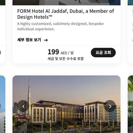
FORM Hotel Al Jaddaf, Dubai, a Member of
Design Hotels™
A highly customized, sublimely designed, bespoke
individual experience.
세부 정보 보기
199
요금 조회
AED / 밤
세금 및 모든 수수료 포함