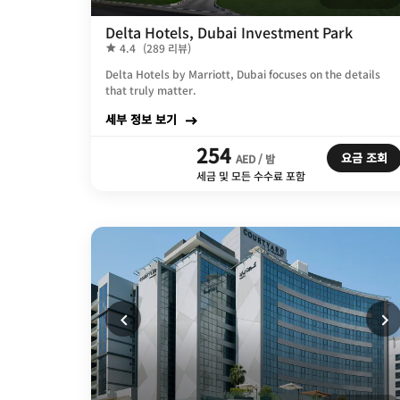
Delta Hotels, Dubai Investment Park
4.4
(289 리뷰)
Delta Hotels by Marriott, Dubai focuses on the details
that truly matter.
세부 정보 보기
254
요금 조회
AED / 밤
세금 및 모든 수수료 포함