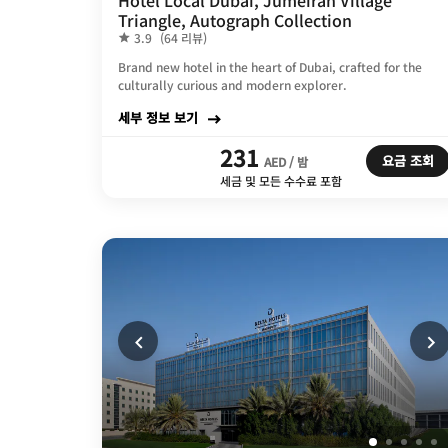
Hotel Local Dubai, Jumeirah Village
Triangle, Autograph Collection
3.9
(64 리뷰)
Brand new hotel in the heart of Dubai, crafted for the
culturally curious and modern explorer.
세부 정보 보기
231
요금 조회
AED / 밤
세금 및 모든 수수료 포함