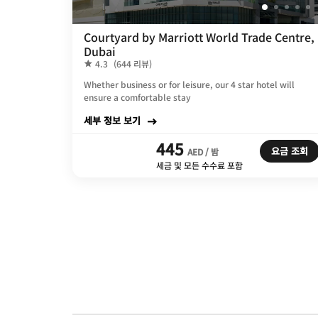
Courtyard by Marriott World Trade Centre,
Dubai
4.3
(644 리뷰)
Whether business or for leisure, our 4 star hotel will
ensure a comfortable stay
세부 정보 보기
445
요금 조회
AED / 밤
세금 및 모든 수수료 포함