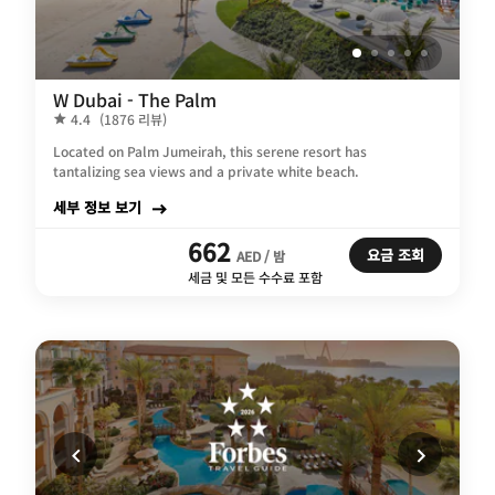
W Dubai - The Palm
4.4
(1876 리뷰)
Located on Palm Jumeirah, this serene resort has
tantalizing sea views and a private white beach.
세부 정보 보기
662
요금 조회
AED / 밤
세금 및 모든 수수료 포함