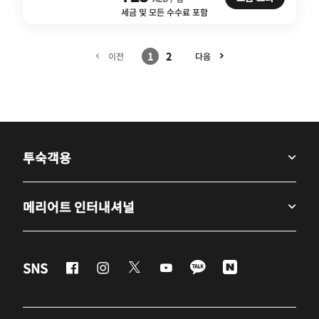
세금 및 모든 수수료 포함
1
2
이전
다음
투숙객용
메리어트 인터내셔널
Facebook
Instagram
Twitter
Youtube
LineApp
Naver
SNS
새 창 열기
새 창 열기
새 창 열기
새 창 열기
새 창 열기
새 창 열기