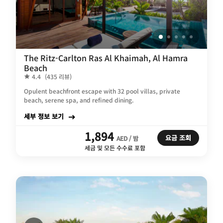
The Ritz-Carlton Ras Al Khaimah, Al Hamra
Beach
4.4
(435 리뷰)
Opulent beachfront escape with 32 pool villas, private
beach, serene spa, and refined dining.
세부 정보 보기
1,894
요금 조회
AED / 밤
세금 및 모든 수수료 포함