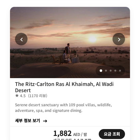
The Ritz-Carlton Ras Al Khaimah, Al Wadi
Desert
4.5
(1170 리뷰)
Serene desert sanctuary with 109 pool villas, wildlife,
adventure, spa, and signature dining.
세부 정보 보기
1,882
요금 조회
AED / 밤