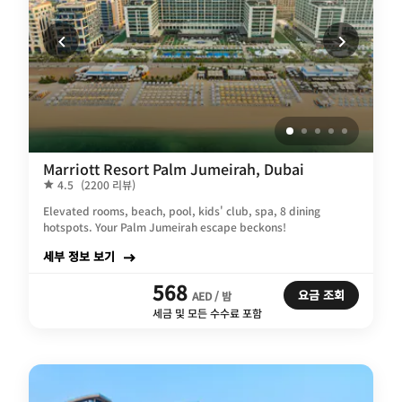
Marriott Resort Palm Jumeirah, Dubai
4.5
(2200 리뷰)
Elevated rooms, beach, pool, kids' club, spa, 8 dining
hotspots. Your Palm Jumeirah escape beckons!
세부 정보 보기
568
요금 조회
AED / 밤
세금 및 모든 수수료 포함