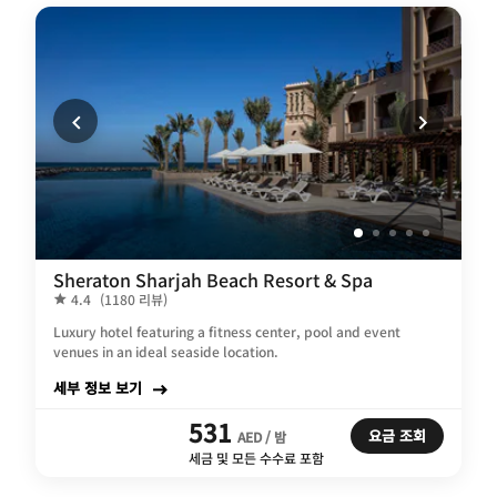
Sheraton Sharjah Beach Resort & Spa
4.4
(1180 리뷰)
Luxury hotel featuring a fitness center, pool and event
venues in an ideal seaside location.
세부 정보 보기
531
요금 조회
AED / 밤
세금 및 모든 수수료 포함