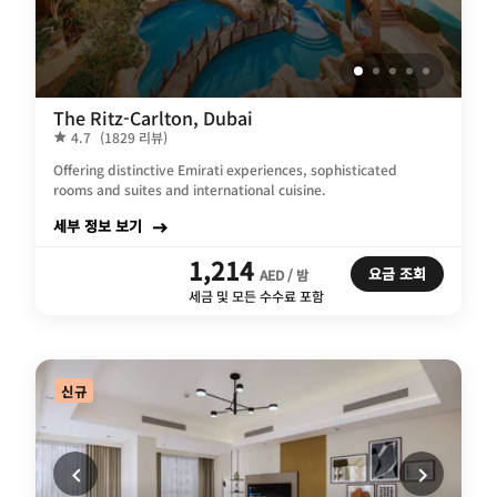
The Ritz-Carlton, Dubai
4.7
(1829 리뷰)
Offering distinctive Emirati experiences, sophisticated
rooms and suites and international cuisine.
세부 정보 보기
1,214
요금 조회
AED / 밤
세금 및 모든 수수료 포함
신규