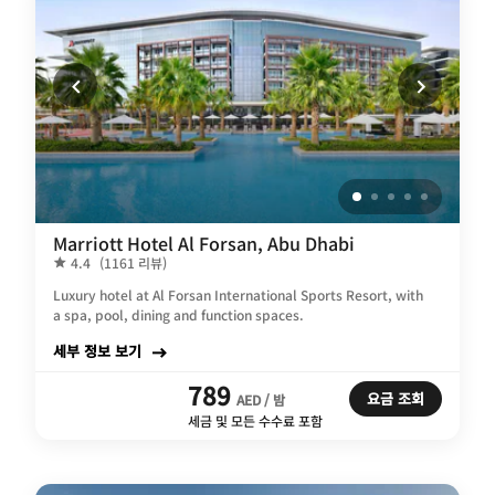
Marriott Hotel Al Forsan, Abu Dhabi
4.4
(1161 리뷰)
Luxury hotel at Al Forsan International Sports Resort, with
a spa, pool, dining and function spaces.
세부 정보 보기
789
요금 조회
AED / 밤
세금 및 모든 수수료 포함