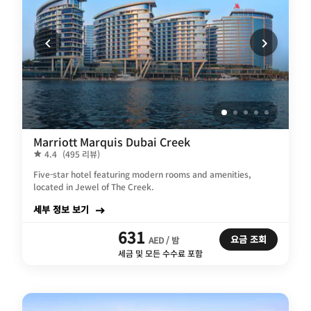
Marriott Marquis Dubai Creek
4.4
(495 리뷰)
Five-star hotel featuring modern rooms and amenities,
located in Jewel of The Creek.
세부 정보 보기
631
요금 조회
AED / 밤
세금 및 모든 수수료 포함