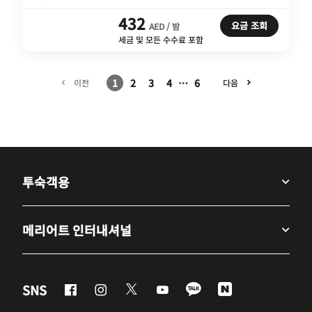
432
요금 조회
AED / 밤
세금 및 모든 수수료 포함
1
2
3
4
…
6
이전
다음
투숙객용
메리어트 인터내셔널
Facebook
Instagram
Twitter
Youtube
LineApp
Naver
SNS
새 창 열기
새 창 열기
새 창 열기
새 창 열기
새 창 열기
새 창 열기