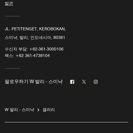
발견
JL. PETITENGET, KEROBOKAN,
스미냑, 발리, 인도네시아, 80361
수신자 부담:
+62-361-3000106
팩스:
+62 361-4738104
페이스북
트위터
인스타그램
팔로우하기
W 발리 - 스미냑
W 발리 - 스미냑
갤러리