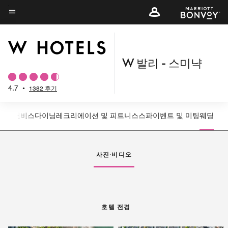
Skip
to
메뉴 텍스트
main
content
W 발리 - 스미냑
4.7
•
1382 후기
양한 서비스
다이닝
레크리에이션 및 피트니스
스파
이벤트 및 미팅
웨딩
왼쪽 화살표
오
사진·비디오
호텔 전경