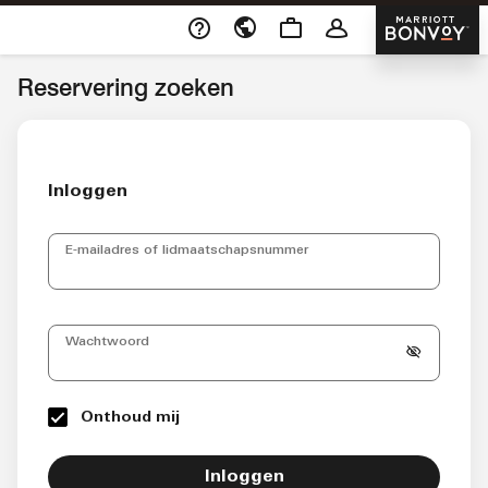
Ga door naar de content
Marriott
Opent een nieuw venster
Reservering zoeken
Inloggen
E-mailadres of lidmaatschapsnummer
Wachtwoord
Onthoud mij
Inloggen