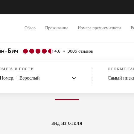
Обзор
Проживание
Номера премиум-класса
Р
ин-Бич
4.6
•
3005 отзывов
слуги
Особенности
Рестораны
Отдых и фитнес
Мероприятия
Спа
Достоприме
ОМЕРА И ГОСТИ
ОСОБЫЕ Т
Номер,
1
Взрослый
Самый низк
ФОТОГРАФИИ И ВИДЕО
ВИД ИЗ ОТЕЛЯ