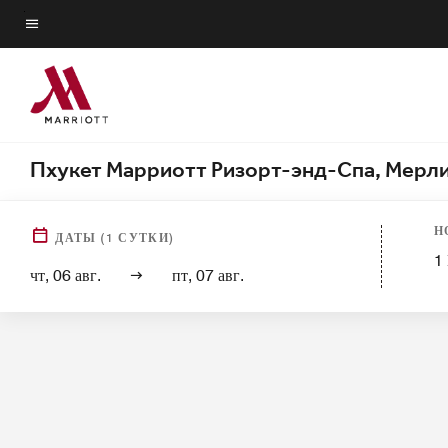
Skip
to
Текст меню
main
content
Пхукет Марриотт Ризорт-энд-Спа, Мерл
Вид из отеля
Номера
Люксы
У
Н
ДАТЫ
(
1
СУТКИ)
1
чт, 06 авг.
пт, 07 авг.