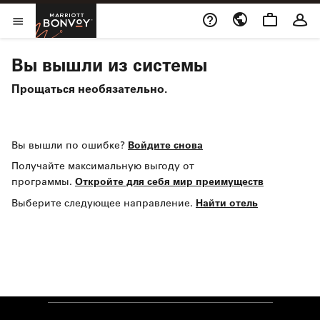
Skip to Content
Marriott Bonvoy
Открыть меню
Вы вышли из системы
Прощаться необязательно.
Войдите снова
Вы вышли по ошибке?
Получайте максимальную выгоду от
Откройте для себя мир преимуществ
программы.
Найти отель
Выберите следующее направление.