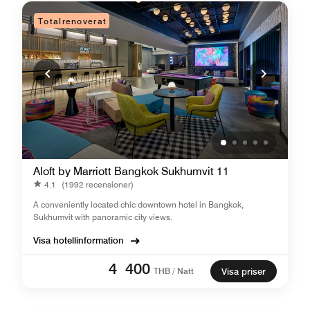
Totalrenoverat
Aloft by Marriott Bangkok Sukhumvit 11
4.1
(1992 recensioner)
A conveniently located chic downtown hotel in Bangkok,
Sukhumvit with panoramic city views.
Visa hotellinformation
4 400
THB / Natt
Visa priser