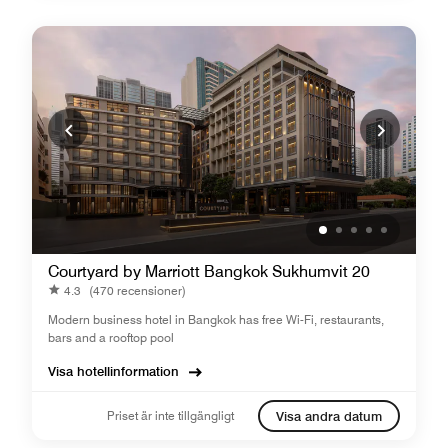
Courtyard by Marriott Bangkok Sukhumvit 20
4.3
(470 recensioner)
Modern business hotel in Bangkok has free Wi-Fi, restaurants,
bars and a rooftop pool
Visa hotellinformation
Priset är inte tillgängligt
Visa andra datum