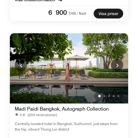
6 900
THB / Natt
Visa priser
Madi Paidi Bangkok, Autograph Collection
4.8
(204 recensioner)
Centrally located hotel in Bangkok, Sukhumvit, just steps from
the hip, vibrant Thong Lor district