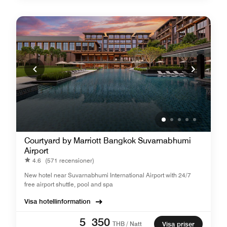
Courtyard by Marriott Bangkok Suvarnabhumi
Airport
4.6
(571 recensioner)
New hotel near Suvarnabhumi International Airport with 24/7
free airport shuttle, pool and spa
Visa hotellinformation
5 350
THB / Natt
Visa priser