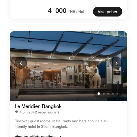
4 000
THB / Natt
Visa priser
Le Méridien Bangkok
4.5
(2042 recensioner)
Discover guest rooms, restaurants and bars at our Halal-
friendly hotel in Silom, Bangkok.
Visa hotellinformation