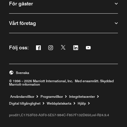
För gäster
Vårt företag
Facebook
Instagram
Twitter
Linkedin
Youtube
Följ oss:
Öppnar ett nytt fönster
Öppnar ett nytt fönster
Öppnar ett nytt fönster
Öppnar ett nytt fönster
Öppnar ett nytt fön
Svenska
© 1996 – 2026 Marriott International, Inc. Med ensamrätt. Skyddad
Marriott-information
Användarvillkor
Programvillkor
Integritetscenter
Öppnar ett nytt fö
Digital tillgänglighet
Webbplatskarta
Hjälp
prod31,C1753F03-A3F0-5E57-984C-F857F132D650,rel-R24.9.4