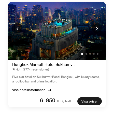
Bangkok Marriott Hotel Sukhumvit
4.4
(1774 recensioner)
Five-star hotel on Sukhumvit Road, Bangkok, with luxury rooms,
a rooftop bar and prime location.
Visa hotellinformation
6 950
THB / Natt
Visa priser