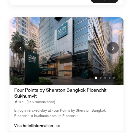
Four Points by Sheraton Bangkok Ploenchit
Sukhumvit
4.1
(315 recensioner)
Enjoy a relaxed stay at Four Points by Sheraton Bangkok
Ploenchit, a business hotel in Ploenchit.
Visa hotellinformation