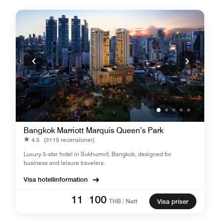
Bangkok Marriott Marquis Queen’s Park
4.5
(3115 recensioner)
Luxury 5-star hotel in Sukhumvit, Bangkok, designed for
business and leisure travelers.
Visa hotellinformation
11 100
THB / Natt
Visa priser