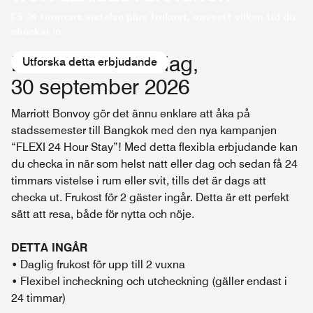
Få 24 timmars vistelse plus frukost, oavsett vilken tid du
checkar in.
Boka innan onsdag,
Utforska detta erbjudande
30 september 2026
Marriott Bonvoy gör det ännu enklare att åka på
stadssemester till Bangkok med den nya kampanjen
“FLEXI 24 Hour Stay”! Med detta flexibla erbjudande kan
du checka in när som helst natt eller dag och sedan få 24
timmars vistelse i rum eller svit, tills det är dags att
checka ut. Frukost för 2 gäster ingår. Detta är ett perfekt
sätt att resa, både för nytta och nöje.
DETTA INGÅR
• Daglig frukost för upp till 2 vuxna
• Flexibel incheckning och utcheckning (gäller endast i
24 timmar)