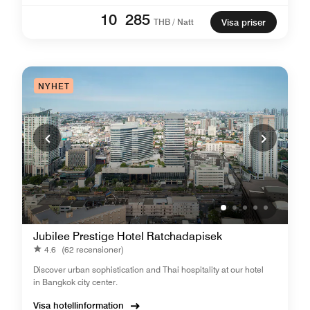
10 285
THB / Natt
Visa priser
NYHET
Jubilee Prestige Hotel Ratchadapisek
4.6
(62 recensioner)
Discover urban sophistication and Thai hospitality at our hotel
in Bangkok city center.
Visa hotellinformation