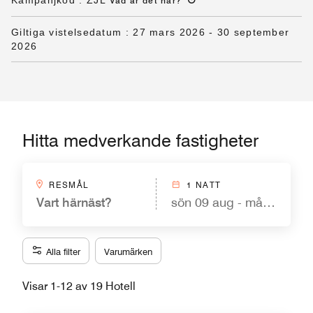
Kampanjkod
:
ZJL
Vad är det här
?
Giltiga vistelsedatum
:
27 mars 2026
-
30 september
2026
Hitta medverkande fastigheter
RESMÅL
1 NATT
Vart härnäst?
sön 09 aug - mån 10 aug
Alla filter
Varumärken
Visar 1-12 av 19 Hotell