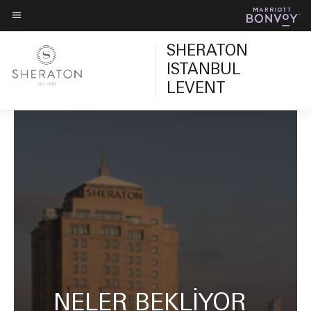
Skip
Skip
to
to
Menü metni
main
main
SHERATON
content
content
ISTANBUL
LEVENT
NELER BEKLİYOR