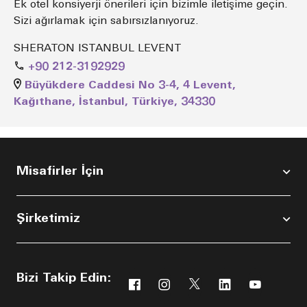
Ek otel konsiyerji önerileri için bizimle iletişime geçin.
Sizi ağırlamak için sabırsızlanıyoruz.
SHERATON ISTANBUL LEVENT
+90 212-3192929
Büyükdere Caddesi No 3-4, 4 Levent,
Kağıthane, İstanbul, Türkiye, 34330
Misafirler İçin
Şirketimiz
Bizi Takip Edin:
Facebook
Instagram
Twitter
Linkedin
Youtub
Yeni bir pencerede açılır
Yeni bir pencerede açılır
Yeni bir pencerede açı
Yeni bir pencere
Yeni bir p