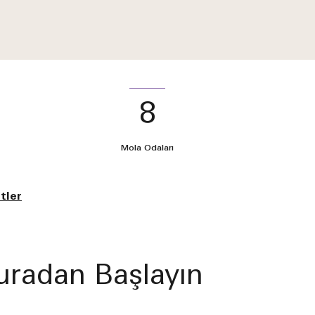
8
Mola Odaları
tler
Buradan Başlayın