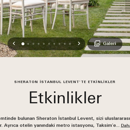
Önceki
Sonraki
0
1
2
3
4
5
6
7
8
9
Galeri
SHERATON İSTANBUL LEVENT'TE ETKINLIKLER
Etkinlikler
mtinde bulunan Sheraton İstanbul Levent, sizi uluslararas
r. Ayrıca otelin yanındaki metro istasyonu, Taksim'e
...
Daha