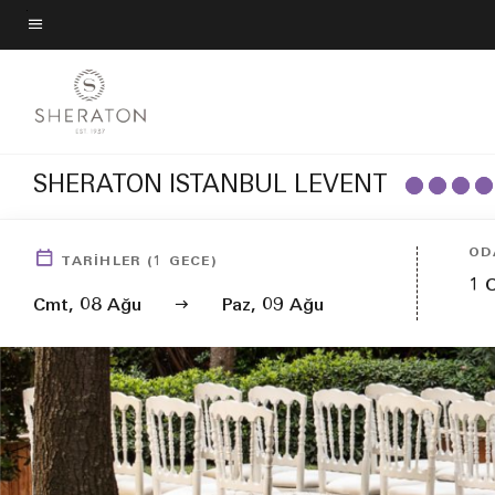
Skip
to
Menü metni
main
content
SHERATON ISTANBUL LEVENT
OD
TARIHLER
(
1
GECE)
1
Cmt, 08 Ağu
Paz, 09 Ağu