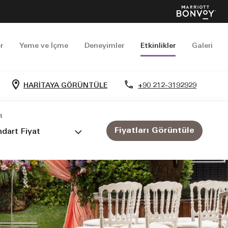
r
Yeme ve İçme
Deneyimler
Etkinlikler
Galeri
HARITAYA GÖRÜNTÜLE
+90 212-3192929
R
Fiyatları Görüntüle
dart Fiyat