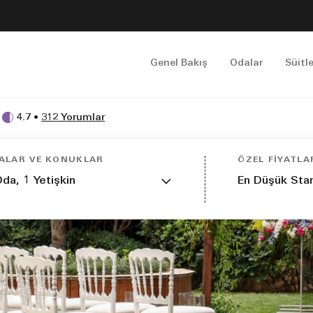
Genel Bakış
Odalar
Süitle
4.7
•
312 Yorumlar
ALAR VE KONUKLAR
ÖZEL FIYATLA
Oda,
1
Yetişkin
En Düşük Stan