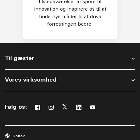
tilstedeværelse, anspore til
innovation og inspirere os til at
finde nye måder til at drive
forretningen bedre.
Til gæster
Vores virksomhed
Facebook
Instagram
Twitter
Linkedin
Youtube
Følg os:
Åbner et nyt vindue
Åbner et nyt vindue
Åbner et nyt vindue
Åbner et nyt vindue
Åbner et nyt vindue
Dansk