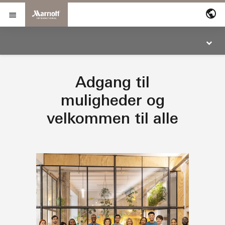
Gå til indhold
Marriott International
openMenu
openMenu
Adgang til
muligheder og
velkommen til alle