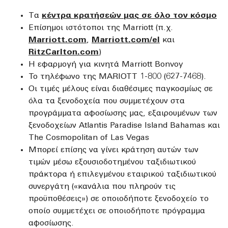
Τα
κέντρα κρατήσεών μας σε όλο τον κόσμο
Επίσημοι ιστότοποι της Marriott (π.χ.
Marriott.com
,
Marriott.com/el
και
RitzCarlton.com
)
Η εφαρμογή για κινητά Marriott Bonvoy
Το τηλέφωνο της MARIOTT 1-800 (627-7468).
Οι τιμές μέλους είναι διαθέσιμες παγκοσμίως σε
όλα τα ξενοδοχεία που συμμετέχουν στα
προγράμματα αφοσίωσης μας, εξαιρουμένων των
ξενοδοχείων Atlantis Paradise Island Bahamas και
The Cosmopolitan of Las Vegas
Μπορεί επίσης να γίνει κράτηση αυτών των
τιμών μέσω εξουσιοδοτημένου ταξιδιωτικού
πράκτορα ή επιλεγμένου εταιρικού ταξιδιωτικού
συνεργάτη («κανάλια που πληρούν τις
προϋποθέσεις») σε οποιοδήποτε ξενοδοχείο το
οποίο συμμετέχει σε οποιοδήποτε πρόγραμμα
αφοσίωσης.