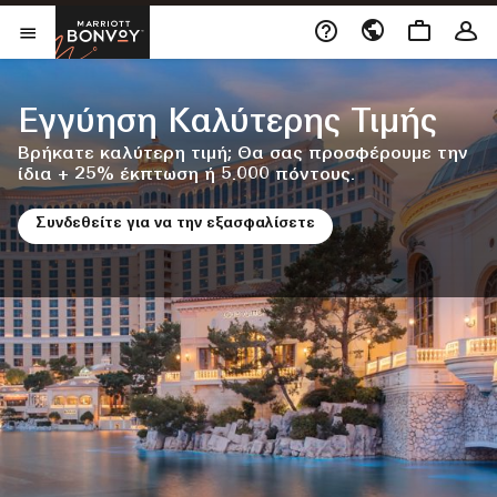
Skip to Content
Ανοίγει νέο παράθυρο
Marriott Bonvoy
Άνοιγμα Μενού
Εγγύηση Καλύτερης Τιμής
Βρήκατε καλύτερη τιμή; Θα σας προσφέρουμε την
ίδια + 25% έκπτωση ή 5.000 πόντους.
Συνδεθείτε για να την εξασφαλίσετε