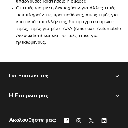
υπάρχουσες κρατήσεις ή ομάδες
Οι τιμές για μέλη δεν ισχύουν για άλλες τιμές
που πληρούν τις προϋποθέσεις, όπως τιμές για
κρατικούς υπαλλήλους, διαπραγματευόμενες
τιμές, τιμές για μέλη ΑAA (American Automobile
Association) και εκπτωτικές τιμές για
ηλικιωμένους.
Για Επισκέπτες
Η Εταιρεία μας
Ακολουθήστε μας:
Facebook
Instagram
Twitter
Linkedin
Ανοίγει νέο παράθυρο
Ανοίγει νέο παράθυρο
Ανοίγει νέο παρ
Ανοίγει νέ