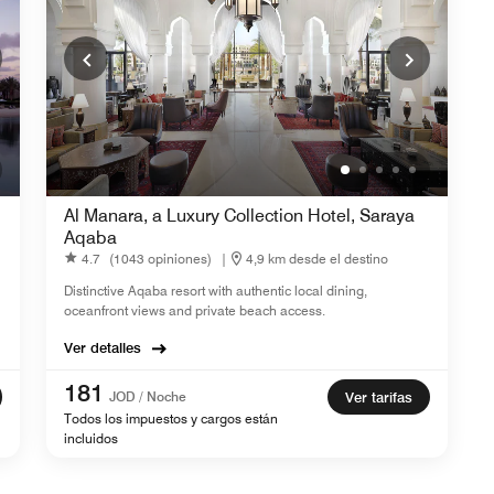
Al Manara, a Luxury Collection Hotel, Saraya
Aqaba
4.7
(1043 opiniones)
|
4,9 km desde el destino
Distinctive Aqaba resort with authentic local dining,
oceanfront views and private beach access.
Ver detalles
181
JOD / Noche
Ver tarifas
Todos los impuestos y cargos están
incluidos