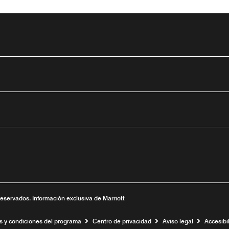
tube
nueva
ntana nueva
 una ventana nueva
reservados. Información exclusiva de Marriott
s y condiciones del programa
Centro de privacidad
Aviso legal
Accesibil