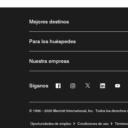
Mejores destinos
Para los huéspedes
Nuestra empresa
Facebook
Instagram
Twitter
Linkedin
You
Síganos
Abre una ventana nueva
Abre una ventana nueva
Abre una ventana 
Abre una ve
Abre
© 1996 – 2026 Marriott International, Inc. Todos los derechos 
Abre una ventana nueva
Oportunidades de empleo
Condiciones de uso
Término