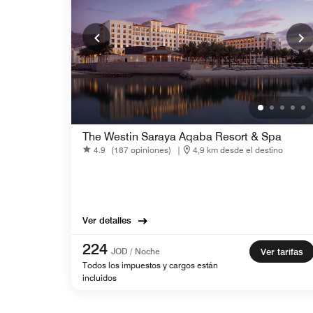
The Westin Saraya Aqaba Resort & Spa
4.9
(187 opiniones)
|
4,9 km desde el destino
Ver detalles
224
JOD / Noche
Ver tarifas
Todos los impuestos y cargos están
incluidos