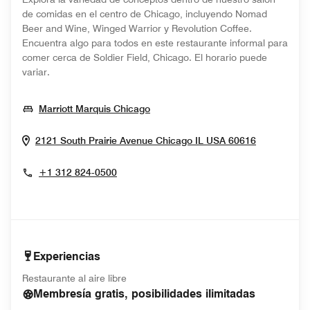
de comidas en el centro de Chicago, incluyendo Nomad
Beer and Wine, Winged Warrior y Revolution Coffee.
Encuentra algo para todos en este restaurante informal para
comer cerca de Soldier Field, Chicago. El horario puede
variar.
Opens In New Window
Marriott Marquis Chicago
Opens In 
2121 South Prairie Avenue
Chicago
IL
USA
60616
+1 312 824-0500
Experiencias
Restaurante al aire libre
Membresía gratis, posibilidades ilimitadas