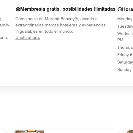
Membresía gratis, posibilidades ilimitadas
Hora
g,
Como socio de Marriott Bonvoy®, acceda a
Monday
amily
extraordinarias marcas hoteleras y experiencias
Tuesda
inigualables en todo el mundo.
Wednes
opens in new window
Menu,
Únete ahora.
PM
Thursda
Friday
6
Saturda
Sunday