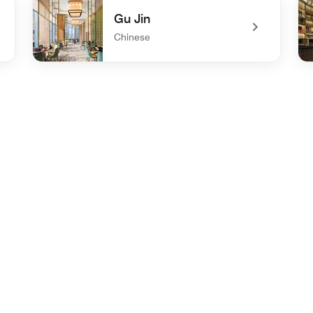
Gu Jin
Chinese
undefined Gu Jin
un