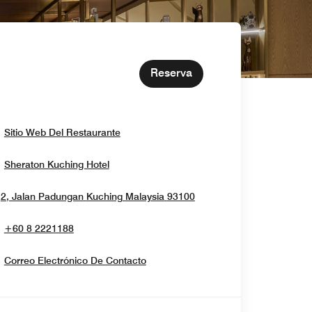
Reserva
Opens In New Window
Sitio Web Del Restaurante
Opens In New Window
Sheraton Kuching Hotel
Opens In New Window
2, Jalan Padungan
Kuching
Malaysia
93100
+60 8 2221188
Correo Electrónico De Contacto