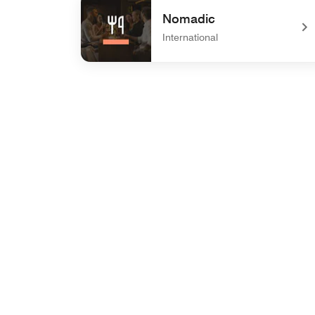
Nomadic
International
undefined Nomadic