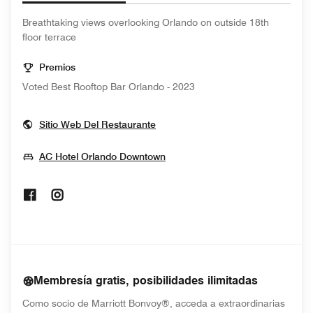
Breathtaking views overlooking Orlando on outside 18th
floor terrace
Premios
Voted Best Rooftop Bar Orlando - 2023
Opens In New Window
Sitio Web Del Restaurante
Opens In New Window
AC Hotel Orlando Downtown
Opens In New Window
Opens In New Window
Membresía gratis, posibilidades ilimitadas
Como socio de Marriott Bonvoy®, acceda a extraordinarias