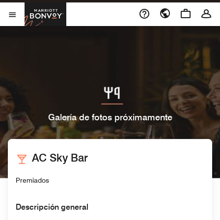
Skip to Content
Marriott Bonvoy
Abrir el menú
Galería de fotos próximamente
AC Sky Bar
Premiados
Descripción general