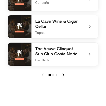
Caribeña
undefined Aguají
La Cave Wine & Cigar
Cellar
Tapas
undefined La Cave Wine & Cigar Cellar
The Veuve Clicquot
Sun Club Costa Norte
Parrillada
undefined The Veuve Clicquot Sun Club Costa Norte