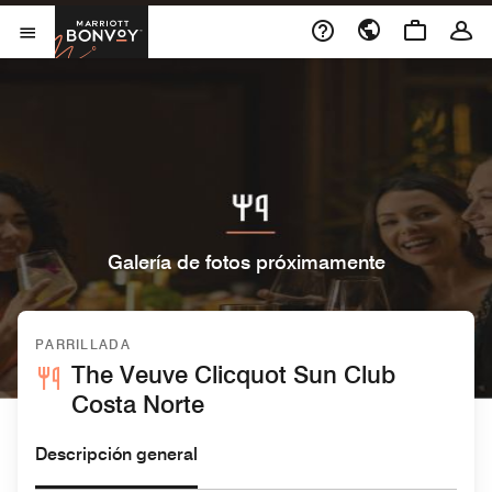
Skip to Content
Marriott Bonvoy
Abrir el menú
Galería de fotos próximamente
PARRILLADA
The Veuve Clicquot Sun Club
Costa Norte
Descripción general