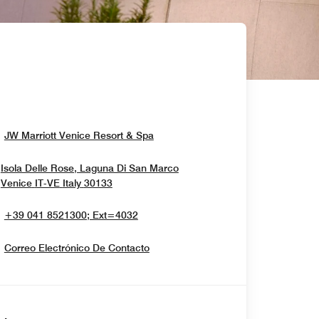
Opens In New Window
JW Marriott Venice Resort & Spa
Isola Delle Rose, Laguna Di San Marco
Opens In New Window
Venice
IT-VE
Italy
30133
+39 041 8521300; Ext=4032
Correo Electrónico De Contacto