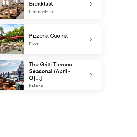
Breakfast
Internacional
efined Cucina Daily Breakfast
Pizzeria Cucina
Pizza
efined Pizzeria Cucina
The Gritti Terrace -
Seasonal (April -
O[...]
Italiana
efined The Gritti Terrace - Seasonal (April - O[...]