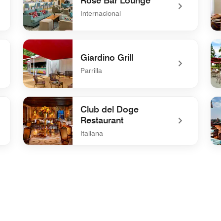
Rose Bar Lounge
Internacional
undefined Rose Bar Lounge
und
Giardino Grill
Parrilla
undefined Giardino Grill
und
Club del Doge
Restaurant
Italiana
undefined Club del Doge Restaurant
und