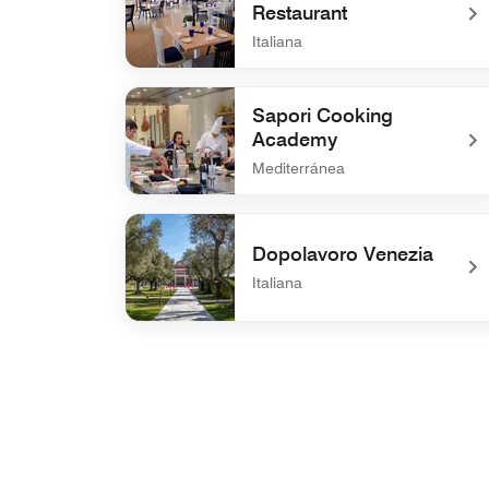
Restaurant
Italiana
undefined Sagra Rooftop Restaurant
Sapori Cooking
Academy
Mediterránea
undefined Sapori Cooking Academy
Dopolavoro Venezia
Italiana
undefined Dopolavoro Venezia