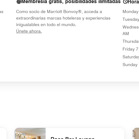
Membresía gratis, posibilidades ilimitadas
Hora
as
Como socio de Marriott Bonvoy®, acceda a
Monday
extraordinarias marcas hoteleras y experiencias
Tuesda
inigualables en todo el mundo.
Wednes
opens in new window
Únete ahora.
AM
Thursda
Friday
7
Saturda
Sunday