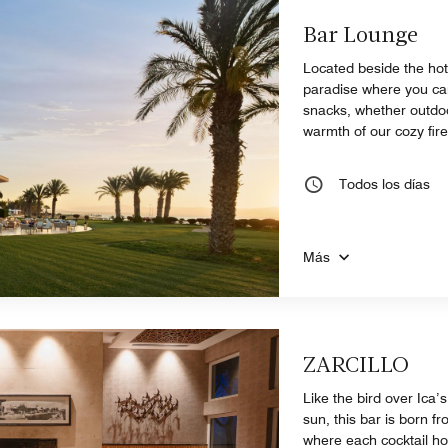
Bar Lounge
Located beside the hote
paradise where you can
snacks, whether outdoor
warmth of our cozy fir
Todos los días
Más
ZARCILLO
Like the bird over Ica’
sun, this bar is born f
where each cocktail ho