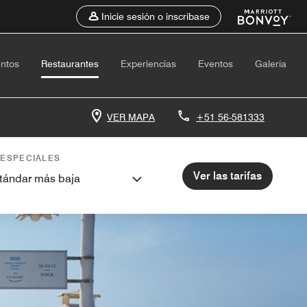
Inicie sesión o inscríbase
entos
Restaurantes
Experiencias
Eventos
Galería
VER MAPA
+51 56-581333
 ESPECIALES
Ver las tarifas
stándar más baja