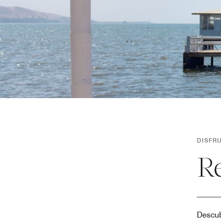
DISFR
R
Descub