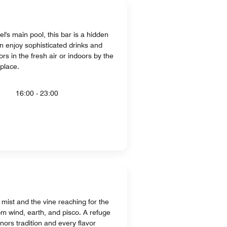
l's main pool, this bar is a hidden
 enjoy sophisticated drinks and
s in the fresh air or indoors by the
eplace.
16:00 - 23:00
s mist and the vine reaching for the
rom wind, earth, and pisco. A refuge
nors tradition and every flavor