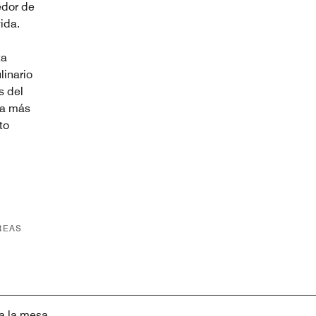
edor de
vida.
ta
linario
s del
ra más
to
REAS
a la mesa