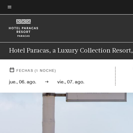
Skip
to
Texto del menú
main
content
Hotel Paracas, a Luxury Collection Resort
FECHAS
(
1
NOCHE)
jue., 06. ago.
vie., 07. ago.