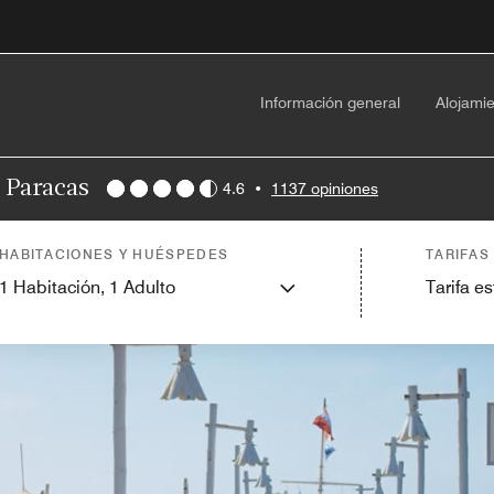
Información general
Alojami
, Paracas
4.6
•
1137 opiniones
HABITACIONES Y HUÉSPEDES
TARIFAS
1
Habitación,
1
Adulto
Tarifa e