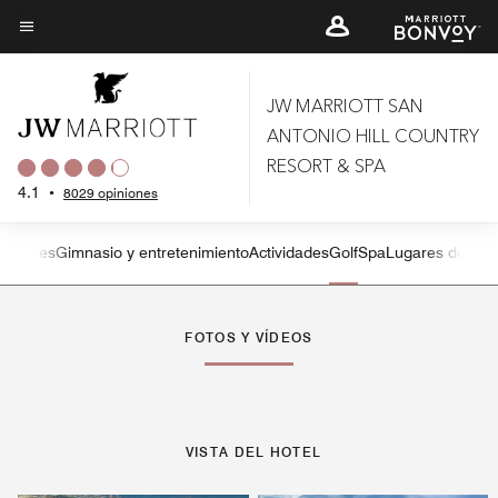
Skip
to
Texto del menú
main
content
JW MARRIOTT SAN
ANTONIO HILL COUNTRY
RESORT & SPA
4.1
•
8029 opiniones
aurantes
Gimnasio y entretenimiento
Actividades
Golf
Spa
Lugares de inte
Flecha izquierda
Fle
FOTOS Y VÍDEOS
VISTA DEL HOTEL