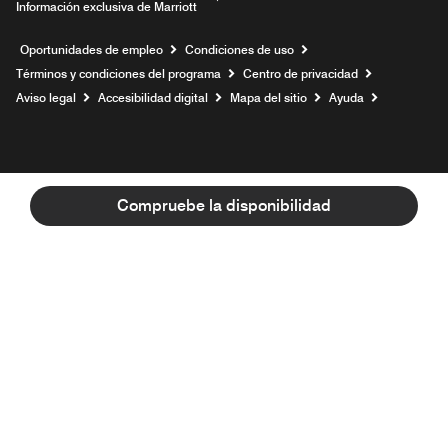
Información exclusiva de Marriott
Abre una ventana nueva
Oportunidades de empleo
Condiciones de uso
Términos y condiciones del programa
Centro de privacidad
Aviso legal
Accesibilidad digital
Mapa del sitio
Ayuda
Compruebe la disponibilidad