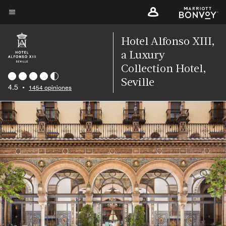
Skip
to
Texto del menú
main
Hotel Alfonso XIII,
content
a Luxury
Collection Hotel,
Seville
4.5
•
1454 opiniones