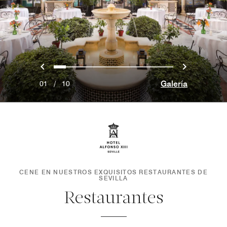
Anterior
Siguien
0
1
2
3
4
5
6
7
8
9
Galería
01
/
10
CENE EN NUESTROS EXQUISITOS RESTAURANTES DE
SEVILLA
Restaurantes