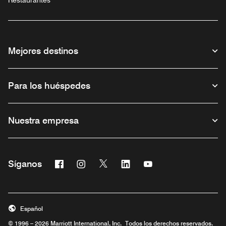
Mejores destinos
Para los huéspedes
Nuestra empresa
Facebook
Instagram
Twitter
Linkedin
Youtube
Síganos
Abre una ventana nueva
Abre una ventana nueva
Abre una ventana nueva
Abre una ventana nueva
Abre una ventana nu
Español
© 1996 – 2026 Marriott International, Inc. Todos los derechos reservados.