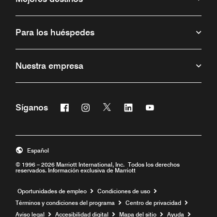
Para los huéspedes
Nuestra empresa
Facebook
Instagram
Twitter
Linkedin
Youtube
Síganos
Abre una ventana nueva
Abre una ventana nueva
Abre una ventana nueva
Abre una ventana nueva
Abre una ventana 
Español
© 1996 – 2026 Marriott International, Inc. Todos los derechos
reservados. Información exclusiva de Marriott
Abre una ventana nueva
Oportunidades de empleo
Condiciones de uso
Términos y condiciones del programa
Centro de privacidad
Aviso legal
Accesibilidad digital
Mapa del sitio
Ayuda