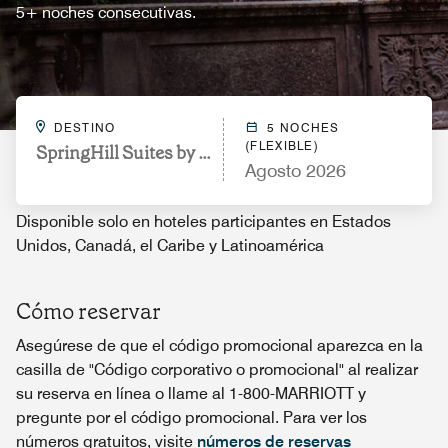
5+ noches consecutivas.
DESTINO
5 NOCHES
(FLEXIBLE)
SpringHill Suites by Marriott at Anaheim Resort/C
Agosto 2026
Disponible solo en hoteles participantes en Estados
Unidos, Canadá, el Caribe y Latinoamérica
Cómo reservar
Asegúrese de que el código promocional aparezca en la
casilla de "Código corporativo o promocional" al realizar
su reserva en línea o llame al 1-800-MARRIOTT y
pregunte por el código promocional. Para ver los
números gratuitos, visite
números de reservas