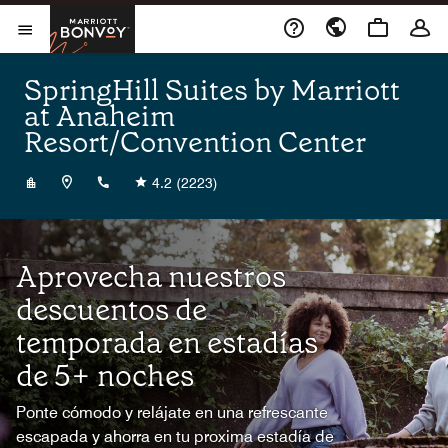
Skip to Content
Marriott Bonvoy
Abrir el menú
SpringHill Suites by Marriott
at Anaheim
Resort/Convention Center
+17145332101
4.2
(2223)
Aprovecha nuestros
descuentos de
temporada en estadías
de 5+ noches
Ponte cómodo y relájate en una refrescante
escapada y ahorra en tu proxima estadía de