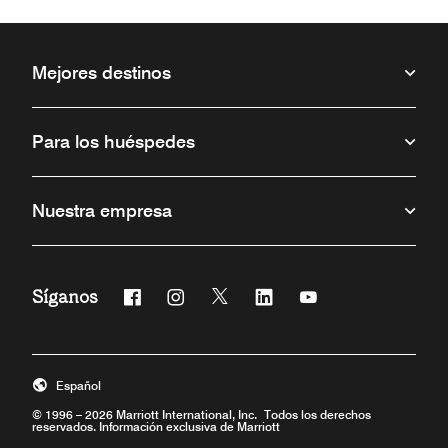
Mejores destinos
Para los huéspedes
Nuestra empresa
Síganos
Facebook
Instagram
Twitter
Linkedin
Youtube
Abre una ventana nueva
Abre una ventana nueva
Abre una ventana nueva
Abre una ventana nueva
Abre una ventana 
Español
© 1996 – 2026 Marriott International, Inc. Todos los derechos
reservados. Información exclusiva de Marriott