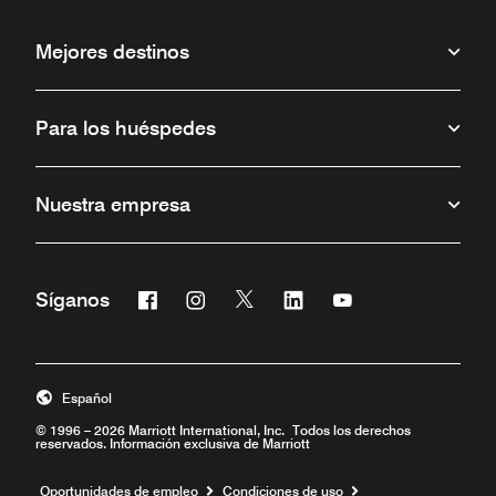
Mejores destinos
Para los huéspedes
Nuestra empresa
Facebook
Instagram
Twitter
Linkedin
Youtube
Síganos
Abre una ventana nueva
Abre una ventana nueva
Abre una ventana nueva
Abre una ventana nueva
Abre una ventana 
Español
© 1996 – 2026 Marriott International, Inc. Todos los derechos
reservados. Información exclusiva de Marriott
Abre una ventana nueva
Oportunidades de empleo
Condiciones de uso