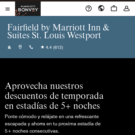
Skip to Content
Marriott Bonvoy
Abrir el menú
Fairfield by Marriott Inn &
Suites St. Louis Westport
+13147621630
4.4
(612)
Aprovecha nuestros
descuentos de temporada
en estadías de 5+ noches
Ponte cómodo y relájate en una refrescante
escapada y ahorra en tu proxima estadía de
5+ noches consecutivas.