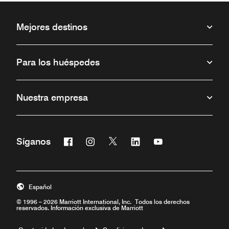
Mejores destinos
Para los huéspedes
Nuestra empresa
Facebook
Instagram
Twitter
Linkedin
Youtube
Síganos
Abre una ventana nueva
Abre una ventana nueva
Abre una ventana nueva
Abre una ventana nueva
Abre una ventana 
Español
© 1996 – 2026 Marriott International, Inc. Todos los derechos
reservados. Información exclusiva de Marriott
Abre una ventana nueva