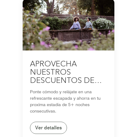
APROVECHA
NUESTROS
DESCUENTOS DE
TEMPORADA EN
Ponte cómodo y relájate en una
ESTADÍAS DE 5+
refrescante escapada y ahorra en tu
NOCHES
proxima estadía de 5+ noches
consecutivas.
Ver detalles