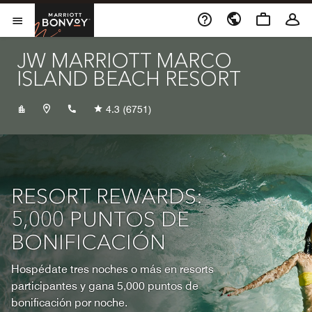
Skip to Content
Marriott Bonvoy
Abrir el menú
JW MARRIOTT MARCO
ISLAND BEACH RESORT
+12393942511
4.3
(6751)
RESORT REWARDS:
5,000 PUNTOS DE
BONIFICACIÓN
Hospédate tres noches o más en resorts
participantes y gana 5,000 puntos de
bonificación por noche.