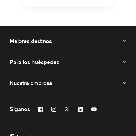
Mejores destinos
Para los huéspedes
Nuestra empresa
Facebook
Instagram
Twitter
Linkedin
Youtube
Síganos
Abre una ventana nueva
Abre una ventana nueva
Abre una ventana nueva
Abre una ventana nueva
Abre una ventana 