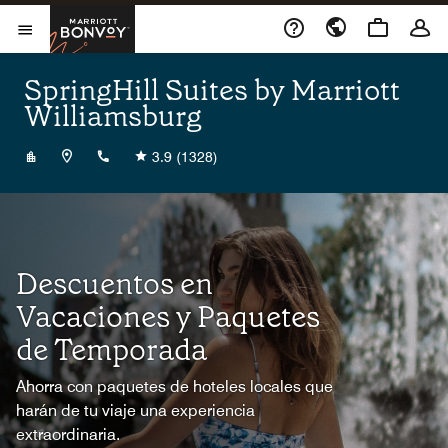
Skip to Content
Marriott Bonvoy
Abrir el menú
SpringHill Suites by Marriott
Williamsburg
+17579413000
3.9
(1328)
Descuentos en
Vacaciones y Paquetes
de Temporada
Ahorra con paquetes de hoteles locales que
harán de tu viaje una experiencia
extraordinaria.