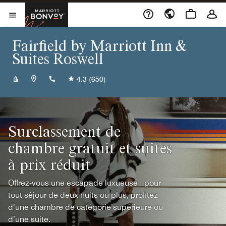
Skip to Content
Marriott Bonvoy
Ouvrir le menu
Fairfield by Marriott Inn &
Suites Roswell
+15756241300
4.3
(650)
Surclassement de
chambre gratuit et suites
à prix réduit
Offrez-vous une escapade luxueuse : pour
tout séjour de deux nuits ou plus, profitez
d’une chambre de catégorie supérieure ou
d’une suite.