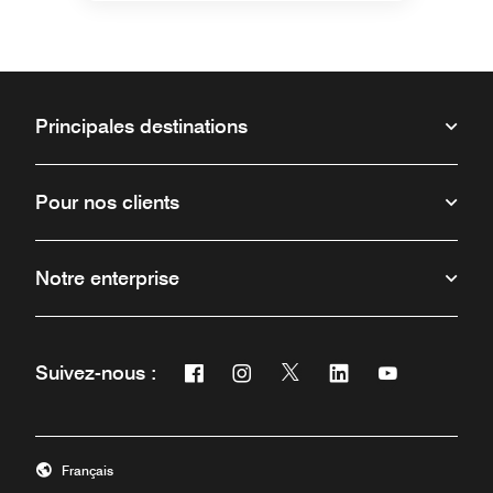
Principales destinations
Pour nos clients
Notre enterprise
Facebook
Instagram
Twitter
Linkedin
Youtube
Suivez-nous :
Ouvre une nouvelle fenêtre
Ouvre une nouvelle fenêtre
Ouvre une nouvelle fenêt
Ouvre une nouvelle 
Ouvre une nou
Français