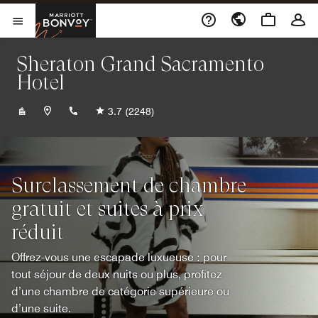
Skip to Content
Marriott Bonvoy
Ouvrir le menu
Sheraton Grand Sacramento
Hotel
+19164471700
3.7
(2248)
Surclassement de chambre
gratuit et suites à prix
réduit
Offrez-vous une escapade luxueuse : pour
tout séjour de deux nuits ou plus, profitez
d’une chambre de catégorie supérieure ou
d’une suite.