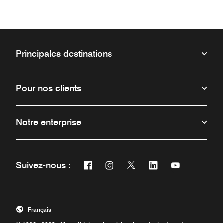
Principales destinations
Pour nos clients
Notre enterprise
Facebook
Instagram
Twitter
Linkedin
Youtube
Suivez-nous :
Ouvre une nouvelle fenêtre
Ouvre une nouvelle fenêtre
Ouvre une nouvelle fenêt
Ouvre une nouvelle 
Ouvre une nou
Français