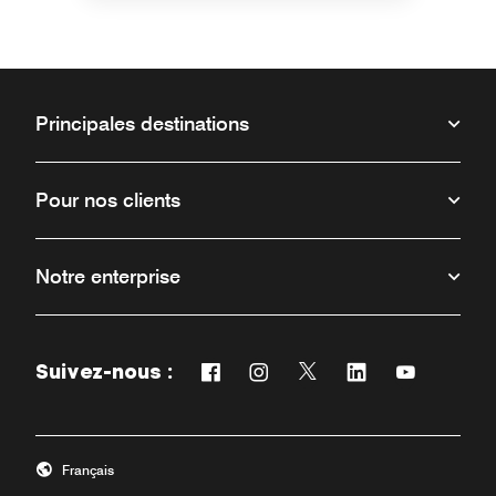
Principales destinations
Pour nos clients
Notre enterprise
Suivez-nous :
Facebook
Instagram
Twitter
Linkedin
Youtube
Ouvre une nouvelle fenêtre
Ouvre une nouvelle fenêtre
Ouvre une nouvelle fenê
Ouvre une nouvell
Ouvre une n
Français