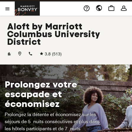
Skip to Content
Marriott Bonvoy
Ouvrir le menu
Aloft by Marriott
Columbus University
District
+16142947500
3.8
(513)
Prolongez votre
escapade et
économisez
Prolongez la détente et économisez sur les
séjours de 5 nuits consécutives et plus dans
les hôtels participants et de 7 nuits