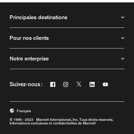
Principales destinations
Pour nos clients
Notre enterprise
Suivez-nous :
Facebook
Instagram
Twitter
Linkedin
Youtube
Ouvre une nouvelle fenêtre
Ouvre une nouvelle fenêtre
Ouvre une nouvelle fenêt
Ouvre une nouvelle 
Ouvre une nou
Français
© 1996 - 2023 Marriott International, Inc. Tous droits réservés.
Informations exclusives et confidentielles de Marriott