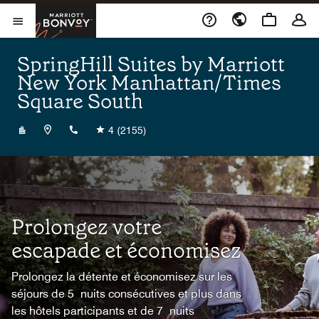
Skip to Content
Marriott Bonvoy
Ouvrir le menu
SpringHill Suites by Marriott
New York Manhattan/Times
Square South
+12122169244
4
(2155)
Prolongez votre
escapade et économisez
Prolongez la détente et économisez sur les
séjours de 5 nuits consécutives et plus dans
les hôtels participants et de 7 nuits