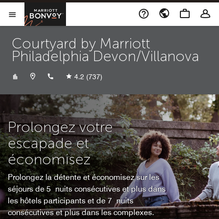
Skip to Content
Marriott Bonvoy
Ouvrir le menu
Courtyard by Marriott
Philadelphia Devon/Villanova
+16106876633
4.2
(737)
Prolongez votre
escapade et
économisez
Prolongez la détente et économisez sur les
séjours de 5 nuits consécutives et plus dans
les hôtels participants et de 7 nuits
consécutives et plus dans les complexes.