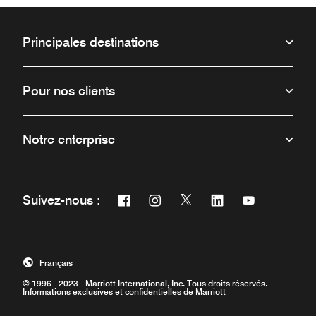
Principales destinations
Pour nos clients
Notre enterprise
Facebook
Instagram
Twitter
Linkedin
Youtube
Suivez-nous :
Ouvre une nouvelle fenêtre
Ouvre une nouvelle fenêtre
Ouvre une nouvelle fenêt
Ouvre une nouvelle 
Ouvre une nou
Français
© 1996 - 2023 Marriott International, Inc. Tous droits réservés.
Informations exclusives et confidentielles de Marriott