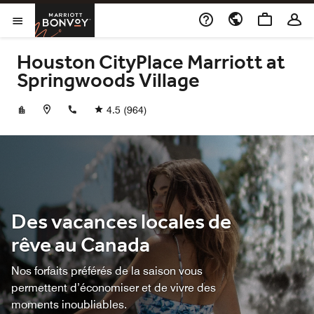
Skip to Content
Marriott Bonvoy
Ouvrir le menu
Houston CityPlace Marriott at
Springwoods Village
+12813504000
4.5
(964)
Des vacances locales de
rêve au Canada
Nos forfaits préférés de la saison vous
permettent d’économiser et de vivre des
moments inoubliables.