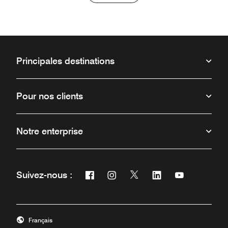
Principales destinations
Pour nos clients
Notre enterprise
Facebook
Instagram
Twitter
Linkedin
Youtube
Suivez-nous :
Ouvre une nouvelle fenêtre
Ouvre une nouvelle fenêtre
Ouvre une nouvelle fenêt
Ouvre une nouvelle 
Ouvre une nou
Français