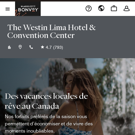
Skip to Content
Marriott Bonvoy
Ouvrir le menu
The Westin Lima Hotel &
Convention Center
+5112015000
4.7
(793)
Des vacances locales de
rêve au Canada
Nos forfaits préférés de la saison vous
permettent d’économiser et de vivre des
moments inoubliables.