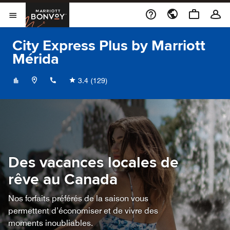
Skip to Content
Marriott Bonvoy
Ouvrir le menu
City Express Plus by Marriott
Mérida
+529996901380
3.4
(129)
Des vacances locales de
rêve au Canada
Nos forfaits préférés de la saison vous
permettent d’économiser et de vivre des
moments inoubliables.