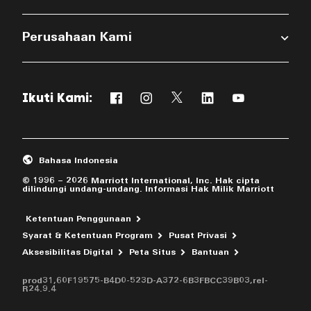
Perusahaan Kami
Ikuti Kami:
Facebook
Instagram
Twitter
Linkedin
Youtube
Membuka jendela baru
Membuka jendela baru
Membuka jendela baru
Membuka jendela b
Membuka jend
Bahasa Indonesia
© 1996 – 2026 Marriott International, Inc. Hak cipta
dilindungi undang-undang. Informasi Hak Milik Marriott
Ketentuan Penggunaan
Syarat & Ketentuan Program
Pusat Privasi
Membuka jen
Aksesibilitas Digital
Peta Situs
Bantuan
prod31,60F19575-B4D0-523D-A372-6B3FBCC39B03,rel-
R24.9.4