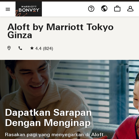
Skip to Content
Membuka jendela bar
Marriott Bonvoy
Buka Menu
Aloft by Marriott Tokyo
Ginza
+81362788122
4.4
(824)
Dapatkan Sarapan
Dengan Menginap
Rasakan pagi yang menyegarkan di Aloft.