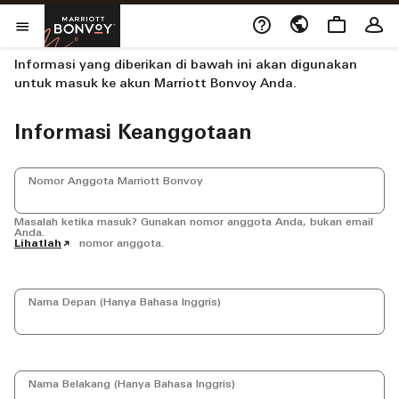
Skip to Content
Membuka jendela bar
Marriott Bonvoy
Aktifkan akun online
Buka Menu
Informasi yang diberikan di bawah ini akan digunakan
untuk masuk ke akun Marriott Bonvoy Anda.
Informasi Keanggotaan
Nomor Anggota Marriott Bonvoy
Masalah ketika masuk? Gunakan nomor anggota Anda, bukan email
Anda.
Lihatlah
nomor anggota.
Nama Depan (Hanya Bahasa Inggris)
Nama Belakang (Hanya Bahasa Inggris)