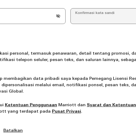
Konfirmasi kata sandi
si personal, termasuk penawaran, detail tentang promosi, dan
otifikasi telepon seluler, pesan teks, dan saluran lainnya, se
up membagikan data pribadi saya kepada Pemegang Lisensi Re
personalisasi melalui email, notifikasi ponsel, pesan teks, da
asi Global.
ui
Ketentuan Penggunaan
Marriott dan
Syarat dan Ketentuan
iott yang terdapat pada
Pusat Privasi
.
Batalkan