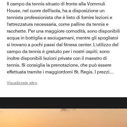
Il campo da tennis situato di fronte alla Vommuli
House, nel cuore dell'isola, ha a disposizione un
tennista professionista che è lieto di fornire lezioni e
l'attrezzatura necessaria, come palline da tennis e
racchette. Per una maggiore comodità, sono disponibili
acqua in bottiglia e asciugamani, mentre gli spogliatoi
si trovano a pochi passi dal fitness center. L'utilizzo del
campo da tennis è gratuito per i nostri ospiti; sono
inoltre disponibili lezioni private con il maestro di
tennis. Si consiglia la prenotazione, che può essere
effettuata tramite i maggiordomi St. Regis. I prezzi
sono soggetti a modifiche. L'utilizzo del campo da
Visualizzate altro
tennis è gratuito per i nostri ospiti; sono inoltre
disponibili lezioni private con il maestro di tennis. Si
consiglia la prenotazione, che può essere effettuata
tramite i maggiordomi St. Regis. I prezzi sono soggetti
a modifiche.