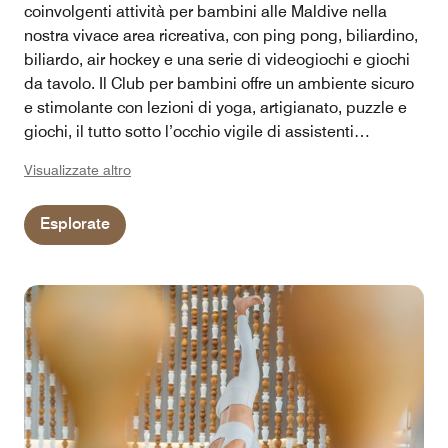
coinvolgenti attività per bambini alle Maldive nella
nostra vivace area ricreativa, con ping pong, biliardino,
biliardo, air hockey e una serie di videogiochi e giochi
da tavolo. Il Club per bambini offre un ambiente sicuro
e stimolante con lezioni di yoga, artigianato, puzzle e
giochi, il tutto sotto l’occhio vigile di assistenti
professionali per l’infanzia. All’arrivo ogni bambino
Visualizzate altro
riceve un set personale di giocattoli da spiaggia e,
durante il soggiorno, i nostri maggiordomi St. Regis
Esplorate
dedicati curano attività speciali, servizi di couverture ed
esperienze ricreative alle Maldive. Dai tour per
l’avvistamento dei delfini e le avventure in yacht privato
allo yoga antigravitazionale e agli sport acquatici, le
nostre attività garantiscono un’esperienza
indimenticabile di vacanza in famiglia.