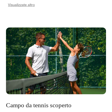
comune per la crescita, è una dimora accogliente per
Visualizzate altro
gli appassionati di yoga che vogliono entrare in
connessione con loro stessi e favorire il proprio
sviluppo personale. Le sessioni private sono
organizzate in base ai vostri tempi, mentre il nostro
esclusivo corso di formazione per insegnanti di yoga
offre un'esperienza coinvolgente corredata da una
certificazione.
Campo da tennis scoperto