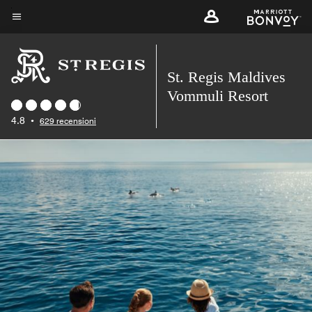
Skip
to
Testo del menu
main
content
St. Regis Maldives
Vommuli Resort
4.8
•
629 recensioni