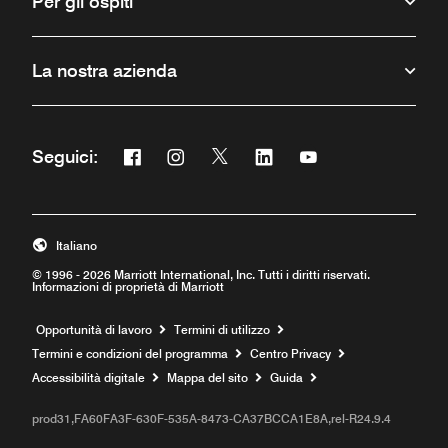
Per gli ospiti
La nostra azienda
Facebook
Instagram
Twitter
Linkedin
Youtube
Seguici:
Apre una nuova finestra
Apre una nuova finestra
Apre una nuova finestra
Apre una nuova finestra
Apre una nuova fine
Italiano
© 1996 - 2026 Marriott International, Inc. Tutti i diritti riservati.
Informazioni di proprietà di Marriott
Apre una nuova finestra
Opportunità di lavoro
Termini di utilizzo
Termini e condizioni del programma
Centro Privacy
Accessibilità digitale
Mappa del sito
Guida
prod31,FA60FA3F-630F-535A-8473-CA37BCCA1E8A,rel-R24.9.4