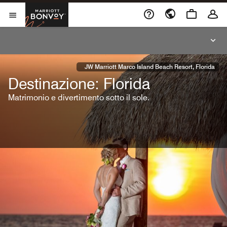
Skip To Content
Marriott Bonvoy
Aprite il menu
JW Marriott Marco Island Beach Resort, Florida
Destinazione: Florida
Matrimonio e divertimento sotto il sole.