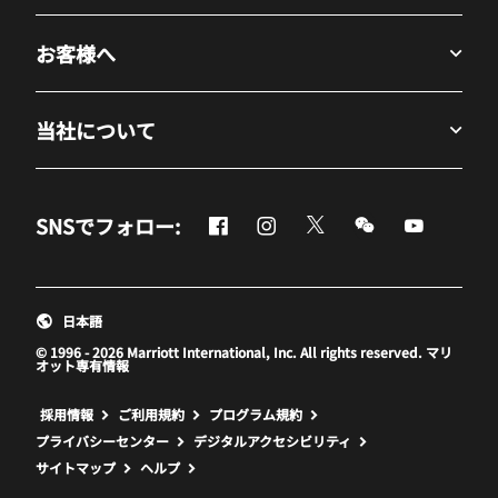
お客様へ
当社について
Facebook
Instagram
Twitter
Messenger
Youtube
SNSでフォロー:
新しいウィンドウで開く
新しいウィンドウで開く
新しいウィンドウで開
新しいウィンド
新しいウ
日本語
© 1996 - 2026 Marriott International, Inc. All rights reserved. マリ
オット専有情報
新しいウィンドウで開く
採用情報
ご利用規約
プログラム規約
プライバシーセンター
デジタルアクセシビリティ
サイトマップ
ヘルプ