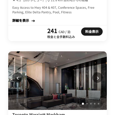
Easy Access to Hwy 404 & 407, Conference Spaces, Free
Parking, Elite Delta Pantry, Pool, Fitness
詳細を表示
241
料金表示
CAD / 泊
税金と全手数料込み
Toronto Marriott Markham