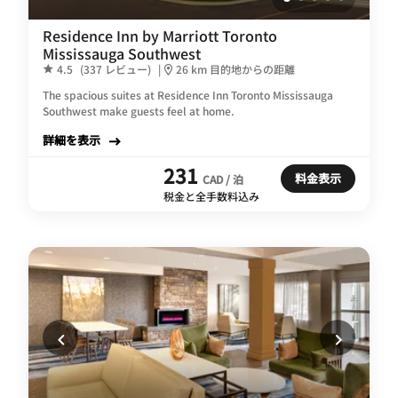
Residence Inn by Marriott Toronto
Mississauga Southwest
4.5
(337 レビュー)
|
26 km 目的地からの距離
The spacious suites at Residence Inn Toronto Mississauga
Southwest make guests feel at home.
詳細を表示
231
料金表示
CAD / 泊
税金と全手数料込み