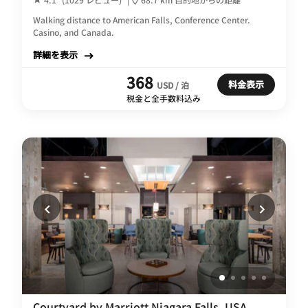
Walking distance to American Falls, Conference Center.
Casino, and Canada.
詳細を表示
368
料金表示
USD / 泊
税金と全手数料込み
Courtyard by Marriott Niagara Falls, USA