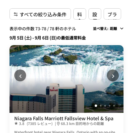
すべての絞り込み条件
料
設
ブラ
金
備
ンド
表示中の件数 73-78 / 78 軒のホテル
並べ替え
:
距離
9月 5日 (土) - 9月 6日 (日)の最低通常料金
Niagara Falls Marriott Fallsview Hotel & Spa
3.8
(7385 レビュー)
|
68.3 km 目的地からの距離
Waterfront hotel near Niagara Falls, Ontario with an on-site