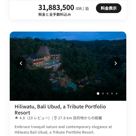
31,883,500
料金表示
IDR / 泊
税金と全手数料込み
Hiliwatu, Bali Ubud, a Tribute Portfolio
Resort
4.8
(19 レビュー)
|
27.8 km 目的地からの距離
Embrace tranquil nature and contemporary elegance at
Hiliwatu Bali Ubud, a Tribute Portfolio Resort.