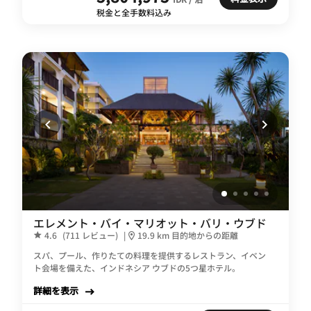
税金と全手数料込み
エレメント・バイ・マリオット・バリ・ウブド
4.6
(711 レビュー)
|
19.9 km 目的地からの距離
スパ、プール、作りたての料理を提供するレストラン、イベン
ト会場を備えた、インドネシア ウブドの5つ星ホテル。
詳細を表示