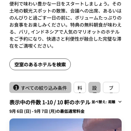
便利で味わい豊かな一日をスタートしましょう。その
土地の観光スポットの散策、会議への出席、あるいは
のんびりと過ごす一日の前に、ボリュームたっぷりの
お食事をお楽しみください。特典の無料朝食が味わえ
る、バリ, インドネシアで人気のマリオットのホテル
をご予約になり、快適さと利便性が融合した完璧な滞
在をご満喫ください。
空室のあるホテルを検索
1
すべての絞り込み条件
料
設
ブ
金
備
ラ
ン
表示中の件数 1-10 / 10 軒のホテル
並べ替え
:
距離
ド
9月 6日 (日) - 9月 7日 (月)の最低通常料金