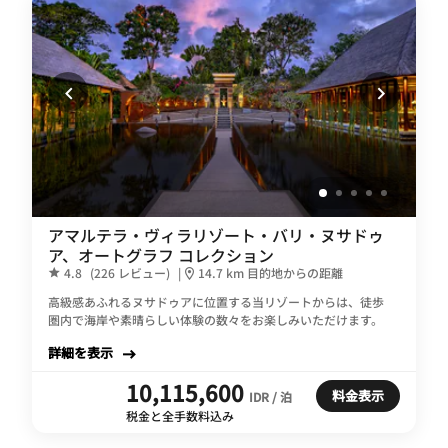
アマルテラ・ヴィラリゾート・バリ・ヌサドゥ
ア、オートグラフ コレクション
4.8
(226 レビュー)
|
14.7 km 目的地からの距離
高級感あふれるヌサドゥアに位置する当リゾートからは、徒歩
圏内で海岸や素晴らしい体験の数々をお楽しみいただけます。
詳細を表示
10,115,600
料金表示
IDR / 泊
税金と全手数料込み